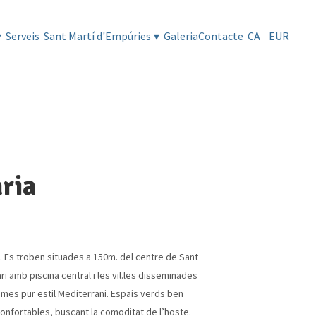
▾
Serveis
Sant Martí d'Empúries
▾
Galeria
Contacte
CA
EUR
ària
. Es troben situades a 150m. del centre de Sant
ri amb piscina central i les vil.les disseminades
 mes pur estil Mediterrani. Espais verds ben
confortables, buscant la comoditat de l’hoste.