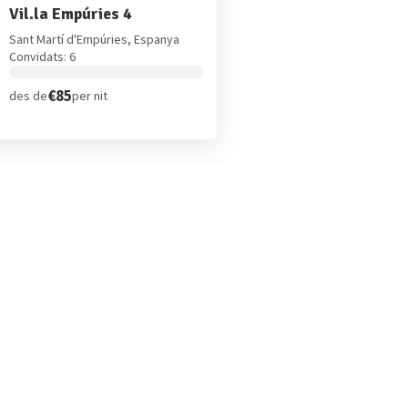
Vil.la Empúries 4
Sant Martí d'Empúries, Espanya
Convidats: 6
€85
des de
per nit