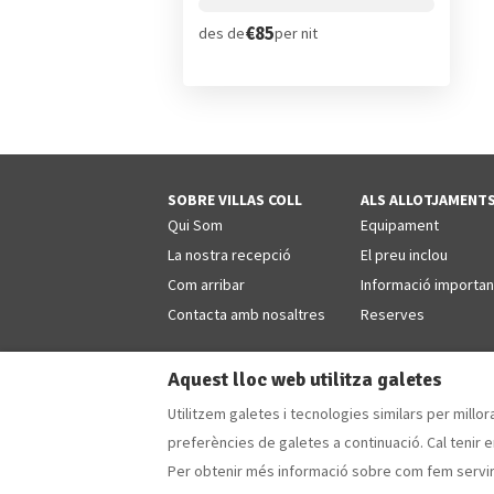
€85
des de
per nit
SOBRE VILLAS COLL
ALS ALLOTJAMENT
Qui Som
Equipament
La nostra recepció
El preu inclou
Com arribar
Informació importan
Contacta amb nosaltres
Reserves
Aquest lloc web utilitza galetes
Utilitzem galetes i tecnologies similars per millor
Catalan
EUR
+34 629853868
preferències de galetes a continuació. Cal tenir e
Per obtenir més informació sobre com fem servir 
Camí Forestal 3, Sant Martí d'Empúries - L'Escala
Correu electrònic
:
villascoll@hotmail.com