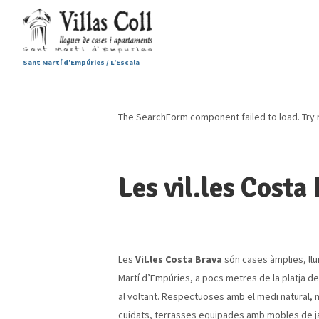
Sant Martí d'Empúries / L'Escala
The SearchForm component failed to load. Try 
Les vil.les Cost
Les
Vil.les Costa Brava
són cases àmplies, llu
Martí d’Empúries, a pocs metres de la platja del
al voltant. Respectuoses amb el medi natural, m
cuidats, terrasses equipades amb mobles de jard