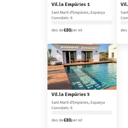
Vil.la Empúries 1
Vil
Sant Martí d'Empúries, Espanya
Sant
Convidats: 6
Conv
€80
des de
per nit
des
Vil.la Empúries 5
Sant Martí d'Empúries, Espanya
Convidats: 6
€80
des de
per nit