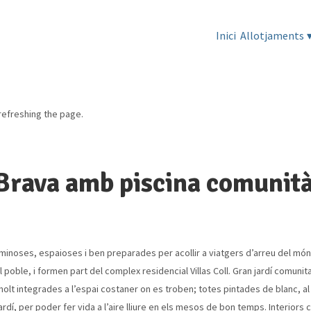
Inici
Allotjaments
refreshing the page.
a Brava amb piscina comunit
minoses, espaioses i ben preparades per acollir a viatgers d’arreu del món
 poble, i formen part del complex residencial Villas Coll. Gran jardí comunita
olt integrades a l’espai costaner on es troben; totes pintades de blanc, al
í, per poder fer vida a l’aire lliure en els mesos de bon temps. Interiors 