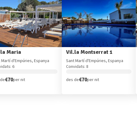
.la Maria
Vil.la Montserrat 1
 Martí d'Empúries, Espanya
Sant Martí d'Empúries, Espanya
idats: 6
Convidats: 8
€70
€70
 de
per nit
des de
per nit