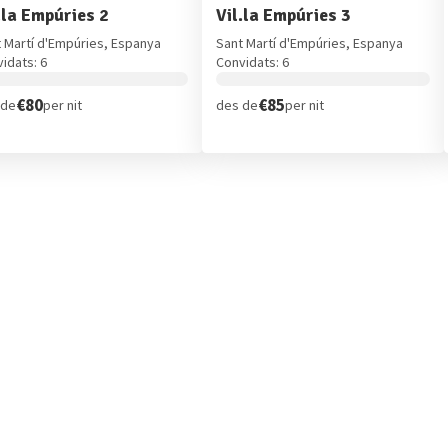
.la Empúries 2
Vil.la Empúries 3
 Martí d'Empúries, Espanya
Sant Martí d'Empúries, Espanya
idats: 6
Convidats: 6
€80
€85
 de
per nit
des de
per nit