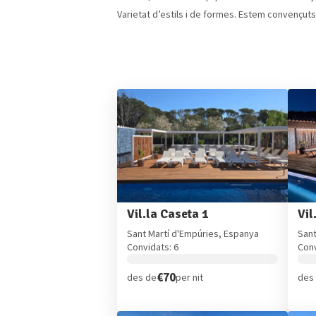
Varietat d’estils i de formes. Estem convençuts
Vil.la Caseta 1
Vil
Sant Martí d'Empúries, Espanya
Sant
Convidats: 6
Conv
€70
des de
per nit
des