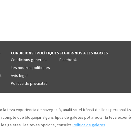
S
CONDICIONS I POLÍTIQUES
SEGUIR-NOS A LES XARXES
Condicions generals
Facebook
Les nostres polítiques
t
Avís legal
Política de privacitat
ar la teva experiència de navegació, analitzar el trànsit del lloc i personalit
n compte que bloquejar alguns tipus de galetes pot afectar la teva experièn
les galetes i les teves opcions, consulta
Política de galetes
, Girona, Espanya 17130
.
©
2026
Villas 