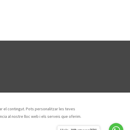
zar el contingut. Pots personalitzar les teves
cia al nostre lloc web i els serveis que oferim.
Coll
Tots els drets reservats
- Powered by
Lodgify