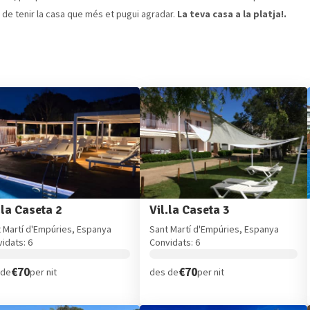
 de tenir la casa que més et pugui agradar.
La teva casa a la platja!.
.la Caseta 2
Vil.la Caseta 3
 Martí d'Empúries, Espanya
Sant Martí d'Empúries, Espanya
idats: 6
Convidats: 6
€70
€70
 de
per nit
des de
per nit