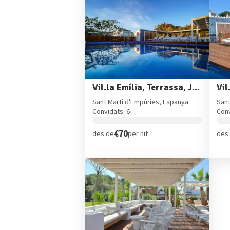
Vil.la Emília, Terrassa, Jardi i Piscina
Vil
Sant Martí d'Empúries, Espanya
Sant
Convidats: 6
Conv
€70
des de
per nit
des