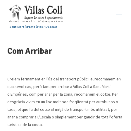
Sant Martí d'Empúries / L'Escala
Inici
Com Arribar
Allotjaments
▾
Serveis
Sant Martí d'Empúries
▾
Galeria
Contacte
Creiem fermament en l'ús del transport públic i el recomanem en
qualsevol cas, però tant per arribar a Villas Coll a Sant Martí
d'Empúries, com per anar per la zona, recomanem el cotxe. Per
desgràcia vivim en un lloc molt poc freqüentat per autobusos o
taxis, el que fa del cotxe el mitjà de transport més utilitzat; per
anar a comprar a L'Escala o simplement per gaudir de tota l'oferta
turística de la costa.