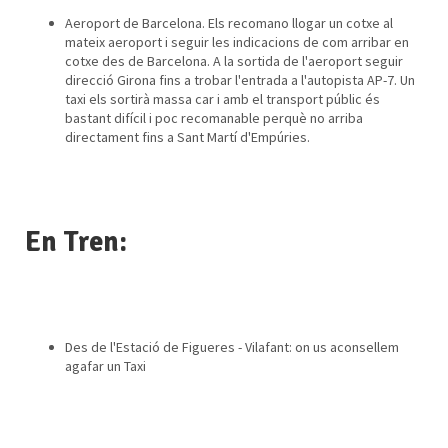
Aeroport de Barcelona. Els recomano llogar un cotxe al
mateix aeroport i seguir les indicacions de com arribar en
cotxe des de Barcelona. A la sortida de l'aeroport seguir
direcció Girona fins a trobar l'entrada a l'autopista AP-7. Un
taxi els sortirà massa car i amb el transport públic és
bastant difícil i poc recomanable perquè no arriba
directament fins a Sant Martí d'Empúries.
En Tren:
Des de l'Estació de Figueres - Vilafant: on us aconsellem
agafar un Taxi