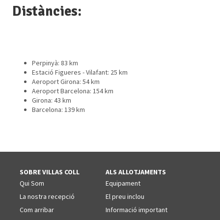
Distàncies:
Perpinyà: 83 km
Estació Figueres - Vilafant: 25 km
Aeroport Girona: 54 km
Aeroport Barcelona: 154 km
Girona: 43 km
Barcelona: 139 km
SOBRE VILLAS COLL
ALS ALLOTJAMENTS
Qui Som
Equipament
La nostra recepció
El preu inclou
Com arribar
Informació important