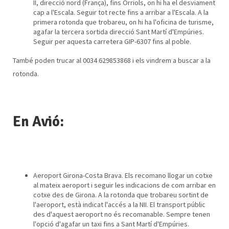
II, direcció nord (França), fins Orriols, on hi ha el desviament
cap a l'Escala. Seguir tot recte fins a arribar a l'Escala. A la
primera rotonda que trobareu, on hi ha l'oficina de turisme,
agafar la tercera sortida direcció Sant Martí d'Empúries.
Seguir per aquesta carretera GIP-6307 fins al poble.
També poden trucar al 0034 629853868 i els vindrem a buscar a la
rotonda.
En Avió:
Aeroport Girona-Costa Brava. Els recomano llogar un cotxe
al mateix aeroport i seguir les indicacions de com arribar en
cotxe des de Girona. A la rotonda que trobareu sortint de
l'aeroport, està indicat l'accés a la NII. El transport públic
des d'aquest aeroport no és recomanable. Sempre tenen
l'opció d'agafar un taxi fins a Sant Martí d'Empúries.