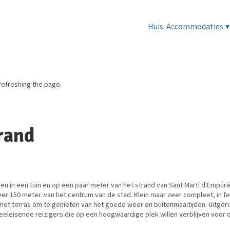
Huis
Accommodaties
▾
refreshing the page.
trand
gen in een tuin en op een paar meter van het strand van Sant Martí d'Empúri
er 150 meter. van het centrum van de stad. Klein maar zeer compleet, in 
t terras om te genieten van het goede weer en buitenmaaltijden. Uitgeru
leisende reizigers die op een hoogwaardige plek willen verblijven voor de 