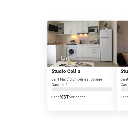
Studio Coll 2
Stu
Sant Martí d'Empúries, Spanje
Sant
Gasten: 2
Gast
€37
vanaf
per nacht
van