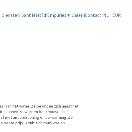
Diensten
Sant Martí d'Empúries
▾
Galerij
Contact
NL
EUR
es, aan het water. Ze bevinden zich naast het
feite kunnen ze worden beschouwd als
st met airconditioning en verwarming. Ze
beste prijs. U zult zich thuis voelen.