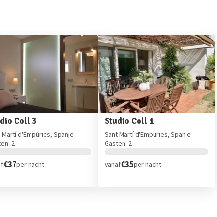
dio Coll 3
Studio Coll 1
 Martí d'Empúries, Spanje
Sant Martí d'Empúries, Spanje
en: 2
Gasten: 2
€37
€35
af
per nacht
vanaf
per nacht