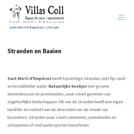
Sant Martí d'Empúries / L'Escala
Huis
Stranden en Baaien
Accommodaties
▾
Diensten
Sant Martí d'Empúries
▾
Galerij
Sant Martí d'Empúries
heeft 6 prachtige stranden, met fijn zand
Contact
en kristalhelder water.
Natuurlijke hoekjes
met groene
dennenbossen en promenades, waar u kunt genieten van
ongelooflijke landschappen. Elk van de stranden heeft een eigen
karakter en voldoet aan de diversiteit van de smaak van
bezoekers. Stranden waar u kunt zwemmen, zonnebaden en
ontspannen of veel watersporten beoefenen.