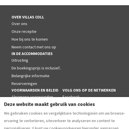
OVER VILLAS COLL
Over ons
Onze receptie
Hoe bij ons te komen
Neem contact met ons op
IN DE ACCOMMODATIES
Uitrusting
De boekingsprijs is inclusief..
Belangrijke informatie
Reserveringen
VOORWAARDEN EN BELEID
VOLG ONS OP DE NETWERKEN
Algemene voorwaarden
Facebook
Deze website maakt gebruik van cookies
Cookiesbeleid
Juridische kennisgeving
We gebruiken cookies en vergelijkbare technologieën om uw browse-
Privacybeleid
ervaring te verbeteren, siteverkeer te analyseren en content te
personaliseren. U kunt uw cookievoorkeuren hieronder aanpassen.