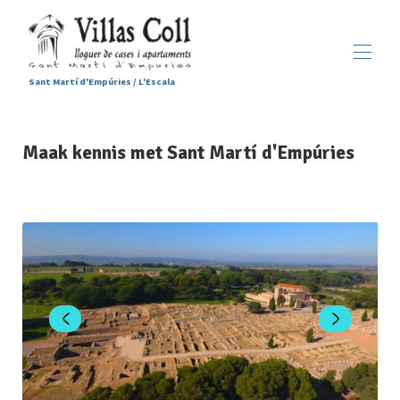
Sant Martí d'Empúries / L'Escala
Huis
Maak kennis met Sant Martí d'Empúries
Accommodaties
▾
Diensten
Sant Martí d'Empúries
▾
Galerij
Contact