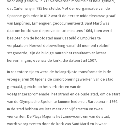
voor enig gebouw. In 715 veroverden moslims het hele gebied,
dat Carlemany in 785 herstelde. Met de reorganisatie van de
Spaanse gebieden in 812 wordt de eerste middeleeuwse graaf
van Empúries, Ermenguer, gedocumenteerd. Sant Martí was
daarom hoofd van de provincie tot minstens 1064, toen werd
besloten om de hoofdstad naar Castelló d'Empúries te
verplaatsen. Hoewel de bevolking vanaf dit moment relatief
stagneerde, zijn de huidige muren het resultaat van latere
hervormingen, evenals de kerk, die dateert uit 1507.
In recentere tijden werd de belangrijkste transformatie in de
vroege jaren 90 tijdens de conditioneringswerken van de stad
gemaakt, gericht op het verbeteren van de
voetgangerspromenade, het strand en de oude stad, om de start
van de Olympische Spelen te kunnen leiden uit Barcelona in 1992.
In de stad hebben we iets meer dan vijf straten en twee
vierkanten. De Plaça Major is het zenuwcentrum van de stad,
wordt voorgezeten door de kerk van Sant Martí en is waar