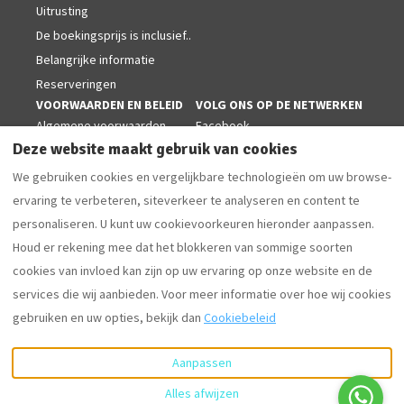
Uitrusting
De boekingsprijs is inclusief..
Belangrijke informatie
Reserveringen
VOORWAARDEN EN BELEID
VOLG ONS OP DE NETWERKEN
Algemene voorwaarden
Facebook
Deze website maakt gebruik van cookies
Cookiesbeleid
Juridische kennisgeving
We gebruiken cookies en vergelijkbare technologieën om uw browse-
Privacybeleid
ervaring te verbeteren, siteverkeer te analyseren en content te
personaliseren. U kunt uw cookievoorkeuren hieronder aanpassen.
Houd er rekening mee dat het blokkeren van sommige soorten
cookies van invloed kan zijn op uw ervaring op onze website en de
Nederlands
EUR
+34 629853868
services die wij aanbieden. Voor meer informatie over hoe wij cookies
gebruiken en uw opties, bekijk dan
Cookiebeleid
Camí Forestal 3, Sant Martí
©
2026
Villas Coll
Alle rechten
d'Empúries - L'Escala, Girona,
voorbehouden
- Aangedreven
Spanje 17130
.
door
Lodgify
Aanpassen
E-mail
:
Alles afwijzen
villascoll@hotmail.com