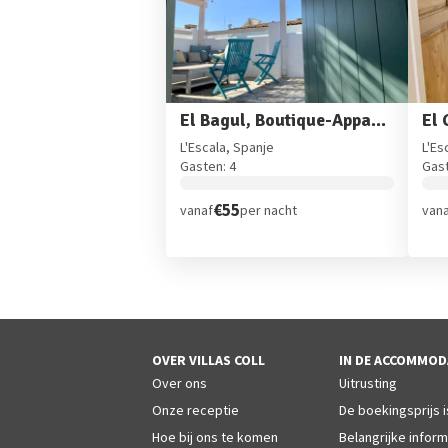
El Bagul, Boutique-Appartement L'Escala
L'Escala, Spanje
L'Es
Gasten: 4
Gast
€55
vanaf
per nacht
van
OVER VILLAS COLL
IN DE ACCOMMOD
Over ons
Uitrusting
Onze receptie
De boekingsprijs is
Hoe bij ons te komen
Belangrijke inform