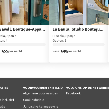
El Gavell, Boutique-Appartement L'Escala
La Baula, Studio Boutique L'Escala
cala, Spanje
L'Escala, Spanje
en: 4
Gasten: 2
€55
€40
af
per nacht
vanaf
per nacht
ATIES
VOORWAARDEN EN BELEID
VOLG ONS OP DE NETWERK
Algemene voorwaarden
Facebook
 inclusief..
Cookiesbeleid
atie
Juridische kennisgeving