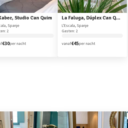
Xabec, Studio Can Quim
La Faluga, Dúplex Can Quim
cala, Spanje
L'Escala, Spanje
en: 2
Gasten: 2
€30
€45
af
per nacht
vanaf
per nacht