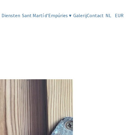
Diensten
Sant Martí d'Empúries
▾
Galerij
Contact
NL
EUR
a