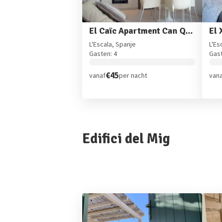
El Caïc Apartment Can Quim
El 
L'Escala, Spanje
L'Es
Gasten: 4
Gast
€45
vanaf
per nacht
van
Edifici del Mig