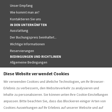
Unser Empfang
Wie kommt man an?
Kontaktieren Sie uns
IN DEN UNTERKÜNFTEN
Ausstattung
Der Buchungspreis beinhaltet...
Wichtige Informationen
Reservierungen
BEDINGUNGEN UND RICHTLINIEN
Allgemeine Bedingungen
Unsere Richtlinien
Diese Website verwendet Cookies
Rechtliche Hinweise
Wir verwenden Cookies und ähnliche Technologien, um Ihr Browser-
Datenschutzerklärung
Erlebnis zu verbessern, den Websiteverkehr zu analysieren und
FOLGEN SIE UNS IN DEN NETZWERKEN
Facebook
Inhalte zu personalisieren. Sie können unten Ihre Cookie-Einstellungen
anpassen. Bitte beachten Sie, dass das Blockieren einiger Arten von
Cookies Auswirkungen auf Ihr Erlebnis auf unserer Website und auf