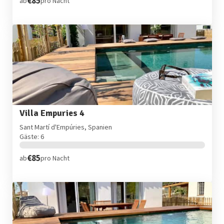
€85
ab
pro Nacht
Villa Empuries 4
Sant Martí d'Empúries, Spanien
Gäste: 6
€85
ab
pro Nacht