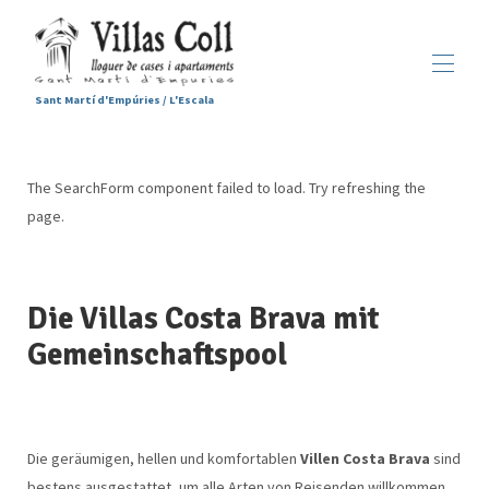
Sant Martí d'Empúries / L'Escala
Startseite
Unterkünfte
▾
The SearchForm component failed to load. Try refreshing the
Unsere Leistungen
page.
Sant Martí d'Empúries
▾
Unsere Galerie
Kontaktieren Sie uns
Die Villas Costa Brava mit
Gemeinschaftspool
Die geräumigen, hellen und komfortablen
Villen Costa Brava
sind
bestens ausgestattet, um alle Arten von Reisenden willkommen