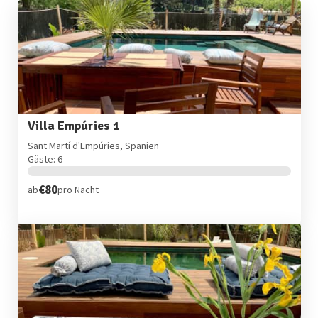
Villa Empúries 1
Sant Martí d'Empúries, Spanien
Gäste: 6
€80
ab
pro Nacht