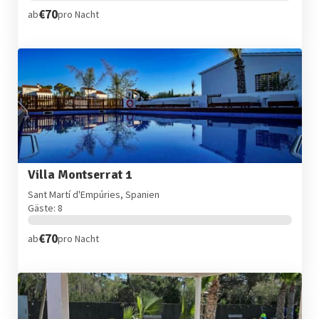
€70
ab
pro Nacht
Villa Montserrat 1
Sant Martí d'Empúries, Spanien
Gäste: 8
€70
ab
pro Nacht