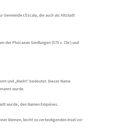
r Gemeinde L'Escala, die auch als Altstadt
um der Phocaean Siedlungen (575 v. Chr.) und
ammt und „Markt“ bedeutet. Dieser Name
genannt wurde.
tstadt wurde, den Namen Empúries.
ner kleinen, leicht zu verteidigenden Insel vor