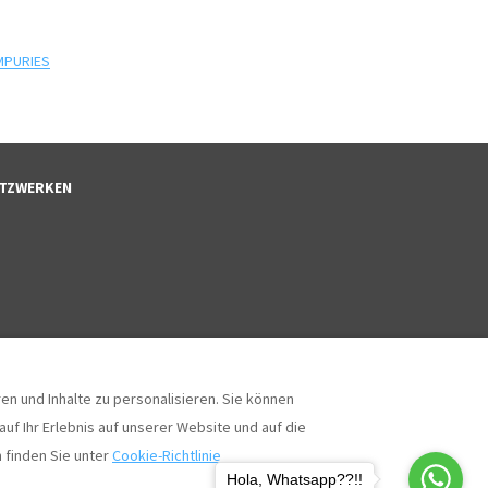
MPURIES
NETZWERKEN
n und Inhalte zu personalisieren. Sie können
uf Ihr Erlebnis auf unserer Website und auf die
 finden Sie unter
Cookie-Richtlinie
Coll
Alle Rechte vorbehalten
- Powered by
Lodgify
Hola, Whatsapp??!!