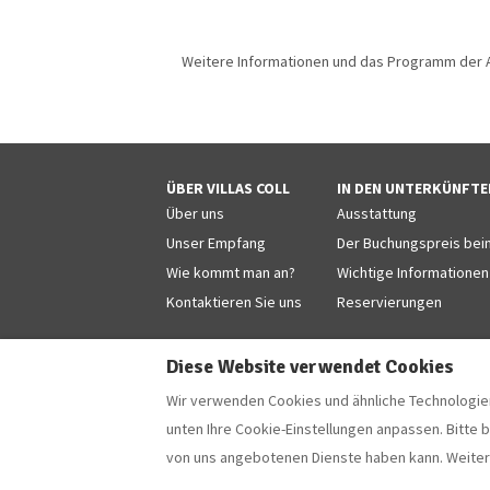
Weitere Informationen und das Programm der Ak
ÜBER VILLAS COLL
IN DEN UNTERKÜNFTE
Über uns
Ausstattung
Unser Empfang
Der Buchungspreis beinh
Wie kommt man an?
Wichtige Informationen
Kontaktieren Sie uns
Reservierungen
Diese Website verwendet Cookies
Wir verwenden Cookies und ähnliche Technologien
Deutsch
EUR
+34 629853868
unten Ihre Cookie-Einstellungen anpassen. Bitte 
von uns angebotenen Dienste haben kann. Weiter
Camí Forestal 3, Sant Martí d'Empúries - L'Escala
E-Mail
:
villascoll@hotmail.com