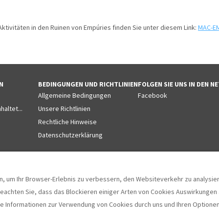
tivitäten in den Ruinen von Empúries finden Sie unter diesem Link:
MAC-E
N
BEDINGUNGEN UND RICHTLINIEN
FOLGEN SIE UNS IN DEN 
Allgemeine Bedingungen
Facebook
altet...
Unsere Richtlinien
Rechtliche Hinweise
Datenschutzerklärung
, um Ihr Browser-Erlebnis zu verbessern, den Websiteverkehr zu analysiere
beachten Sie, dass das Blockieren einiger Arten von Cookies Auswirkungen a
e Informationen zur Verwendung von Cookies durch uns und Ihren Optionen
, Girona, Spanien 17130
.
©
2026
Villas 