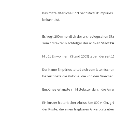
Das mittelalterliche Dorf Sant Martí d'Empuries
bekannt ist.
Es liegt 200 m nördlich der archäologischen St
somit direkten Nachfolger der antiken Stadt
E
Mit 61 Einwohnern (Stand 2009) leben derzeit 1
Der Name Empúries leitet sich vom lateinisch
bezeichnete die Kolonie, die von den Griechen
Empúries erlangte im Mittelalter durch die Anr
Ein kurzer historischer Abriss: Um 600 v. Chr. 
der Küste, die einen tragbaren Ankerplatz überb