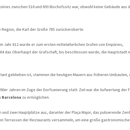
mpúries zwischen 516 und 693 Bischofssitz war, obwohl keine Gebäude aus 
 Region, die Karl der Große 785 zurückeroberte.
 Jahr 812 wurde er zum ersten mittelalterlichen Grafen von Empúries,
 1064 das Oberhaupt der Grafschaft, bis beschlossen wurde, die Hauptstadt 
tant geblieben ist, stammen die heutigen Mauern aus früheren Umbauten, d
90er Jahren im Zuge der Dorfsanierung statt. Ziel war die Aufwertung de
n
Barcelona
zu ermöglichen.
n und zwei Hauptplätze aus, darunter der Plaça Major, das pulsierende Zen
den Terrassen der Restaurants versammeln, um eine große gastronomische