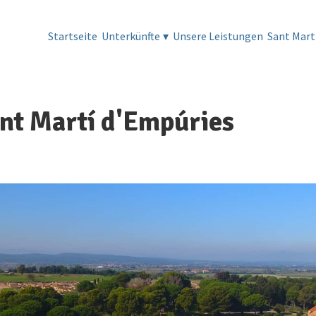
Startseite
Unterkünfte
▾
Unsere Leistungen
Sant Mart
nt Martí d'Empúries