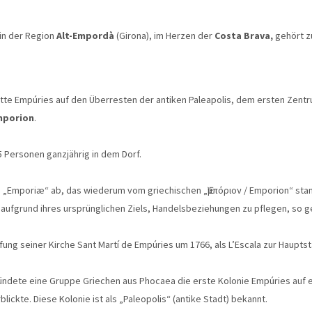
 in der Region
Alt-Empordà
(Girona), im Herzen der
Costa Brava,
gehört zu
ätte Empúries auf den Überresten der antiken Paleapolis, dem ersten Zentr
mporion
.
5 Personen ganzjährig in dem Dorf.
en „Emporiæ“ ab, das wiederum vom griechischen „Ἐμπόριον / Emporion“ st
 aufgrund ihres ursprünglichen Ziels, Handelsbeziehungen zu pflegen, so 
ufung seiner Kirche Sant Martí de Empúries um 1766, als L’Escala zur Haup
gründete eine Gruppe Griechen aus Phocaea die erste Kolonie Empúries auf ei
lickte. Diese Kolonie ist als „Paleopolis“ (antike Stadt) bekannt.