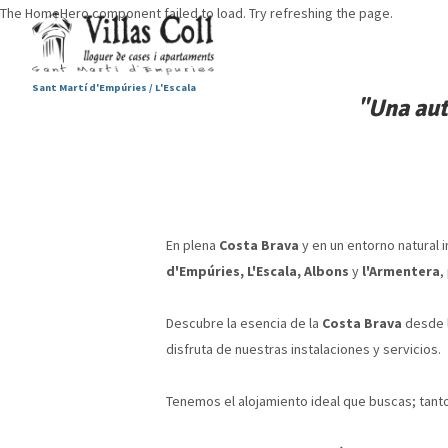
The HomeHero component failed to load. Try refreshing the page.
Sant Martí d'Empúries / L'Escala
"Una aut
En plena
Costa Brava
y en un entorno natural 
d'Empúries, L'Escala,
Albons
y
l'Armentera
,
Descubre la esencia de la
Costa Brava
desde l
disfruta de nuestras instalaciones y servicios.
Tenemos el alojamiento ideal que buscas; tant