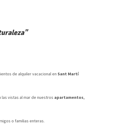
Servicios
Sant Martí d'Empúries
▾
Galería
Contacto
ES
EUR
turaleza"
ientos de alquiler vacacional en
Sant Martí
.
 las vistas al mar de nuestros
apartamentos
,
igos o familias enteras.