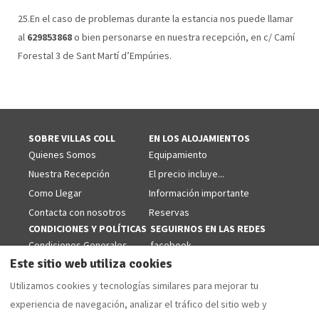
25.En el caso de problemas durante la estancia nos puede llamar
al
629853868
o bien personarse en nuestra recepción, en c/ Camí
Forestal 3 de Sant Martí d’Empúries.
SOBRE VILLAS COLL
EN LOS ALOJAMIENTOS
Quienes Somos
Equipamiento
Nuestra Recepción
El precio incluye...
Como Llegar
Información importante
Contacta con nosotros
Reservas
CONDICIONES Y POLÍTICAS
SEGUIRNOS EN LAS REDES
Condiciones Generales
facebook
Este sitio web utiliza cookies
Politicas de Cookies
Aviso Legal
Utilizamos cookies y tecnologías similares para mejorar tu
Politica de Privacidad
experiencia de navegación, analizar el tráfico del sitio web y