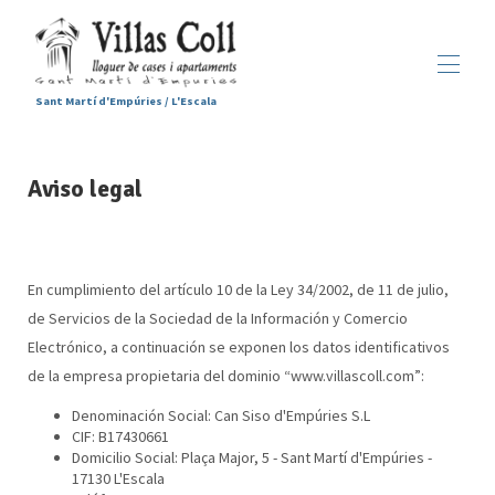
Sant Martí d'Empúries / L'Escala
Inicio
Aviso legal
Alojamientos
▾
Servicios
Sant Martí d'Empúries
▾
Galería
En cumplimiento del artículo 10 de la Ley 34/2002, de 11 de julio,
Contacto
de Servicios de la Sociedad de la Información y Comercio
Electrónico, a continuación se exponen los datos identificativos
de la empresa propietaria del dominio “www.villascoll.com”:
Denominación Social: Can Siso d'Empúries S.L
CIF: B17430661
Domicilio Social: Plaça Major, 5 - Sant Martí d'Empúries -
17130 L'Escala