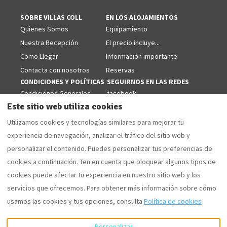
SOBRE VILLAS COLL
EN LOS ALOJAMIENTOS
Quienes Somos
Equipamiento
Nuestra Recepción
El precio incluye...
Como Llegar
Información importante
Contacta con nosotros
Reservas
CONDICIONES Y POLÍTICAS
SEGUIRNOS EN LAS REDES
Condiciones Generales
facebook
Este sitio web utiliza cookies
Politicas de Cookies
Aviso Legal
Utilizamos cookies y tecnologías similares para mejorar tu
Politica de Privacidad
experiencia de navegación, analizar el tráfico del sitio web y
personalizar el contenido. Puedes personalizar tus preferencias de
cookies a continuación. Ten en cuenta que bloquear algunos tipos de
cookies puede afectar tu experiencia en nuestro sitio web y los
Español
EUR
+34 629853868
servicios que ofrecemos. Para obtener más información sobre cómo
usamos las cookies y tus opciones, consulta
Política de cookies
Camí Forestal 3, Sant Martí
©
2026
Villas Coll
Todos los
d'Empúries - L'Escala, Girona,
derechos reservados
-
España 17130
.
Powered by
Lodgify
Personalizar