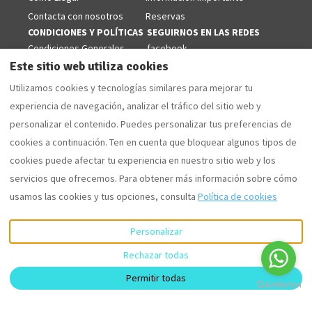
Contacta con nosotros
Reservas
CONDICIONES Y POLÍTICAS
SEGUIRNOS EN LAS REDES
Condiciones Generales
facebook
Este sitio web utiliza cookies
Politicas de Cookies
Aviso Legal
Utilizamos cookies y tecnologías similares para mejorar tu
Politica de Privacidad
experiencia de navegación, analizar el tráfico del sitio web y
personalizar el contenido. Puedes personalizar tus preferencias de
cookies a continuación. Ten en cuenta que bloquear algunos tipos de
cookies puede afectar tu experiencia en nuestro sitio web y los
Español
EUR
+34 629853868
servicios que ofrecemos. Para obtener más información sobre cómo
usamos las cookies y tus opciones, consulta
Política de cookies
Camí Forestal 3, Sant Martí
©
2026
Villas Coll
Todos los
d'Empúries - L'Escala, Girona,
derechos reservados
-
España 17130
.
Powered by
Lodgify
Personalizar
Email
:
Rechazar todas
villascoll@hotmail.com
Permitir todas
.