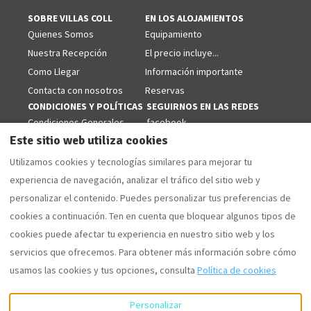
SOBRE VILLAS COLL
EN LOS ALOJAMIENTOS
Quienes Somos
Equipamiento
Nuestra Recepción
El precio incluye...
Como Llegar
Información importante
Contacta con nosotros
Reservas
CONDICIONES Y POLÍTICAS
SEGUIRNOS EN LAS REDES
Condiciones Generales
facebook
Este sitio web utiliza cookies
Politicas de Cookies
Aviso Legal
Utilizamos cookies y tecnologías similares para mejorar tu
Politica de Privacidad
experiencia de navegación, analizar el tráfico del sitio web y
personalizar el contenido. Puedes personalizar tus preferencias de
cookies a continuación. Ten en cuenta que bloquear algunos tipos de
cookies puede afectar tu experiencia en nuestro sitio web y los
Español
EUR
+34 629853868
servicios que ofrecemos. Para obtener más información sobre cómo
usamos las cookies y tus opciones, consulta
Política de cookies
Camí Forestal 3, Sant Martí
©
2026
Villas Coll
Todos los
d'Empúries - L'Escala, Girona,
derechos reservados
-
España 17130
.
Powered by
Lodgify
Personalizar