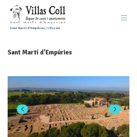
Sant Martí d'Empúries / L'Escala
Inicio
Sant Martí d'Empúries
Alojamientos
▾
Servicios
Sant Martí d'Empúries
▾
Galería
Contacto