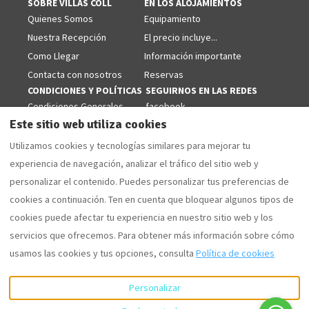
SOBRE VILLAS COLL
EN LOS ALOJAMIENTOS
Quienes Somos
Equipamiento
Nuestra Recepción
El precio incluye...
Como Llegar
Información importante
Contacta con nosotros
Reservas
CONDICIONES Y POLÍTICAS
SEGUIRNOS EN LAS REDES
Condiciones Generales
facebook
Este sitio web utiliza cookies
Politicas de Cookies
Aviso Legal
Utilizamos cookies y tecnologías similares para mejorar tu
Politica de Privacidad
experiencia de navegación, analizar el tráfico del sitio web y
personalizar el contenido. Puedes personalizar tus preferencias de
cookies a continuación. Ten en cuenta que bloquear algunos tipos de
cookies puede afectar tu experiencia en nuestro sitio web y los
Español
EUR
+34 629853868
servicios que ofrecemos. Para obtener más información sobre cómo
usamos las cookies y tus opciones, consulta
Política de cookies
Camí Forestal 3, Sant Martí
©
2026
Villas Coll
Todos los
d'Empúries - L'Escala, Girona,
derechos reservados
-
España 17130
.
Powered by
Lodgify
Personalizar
Email
: