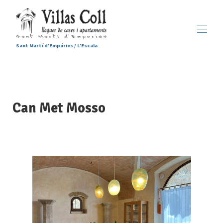
Sant Martí d'Empúries / L'Escala
Inicio
Alojamientos
▾
Servicios
Can Met Mosso
Sant Martí d'Empúries
▾
Galería
Contacto