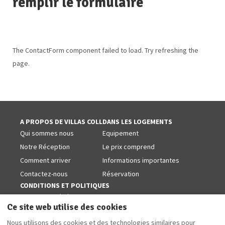
remplir le formulaire
The ContactForm component failed to load. Try refreshing the
page.
A PROPOS DE VILLAS COLL
DANS LES LOGEMENTS
Qui sommes nous
Equipement
Notre Réception
Le prix comprend
Comment arriver
Informations importantes
Contactez-nous
Réservation
CONDITIONS ET POLITIQUES
Conditions générales
Ce site web utilise des cookies
Politiques de cookies
Nous utilisons des cookies et des technologies similaires pour
Avis juridique