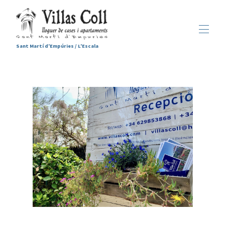
Sant Martí d'Empúries / L'Escala
Accueil
Hébergements
▾
Services
Sant Martí d'Empúries
▾
Galerie
Contactez-nous