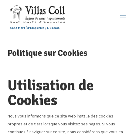
Sant Martí d'Empúries / L'Escala
Accueil
Politique sur Cookies
Hébergements
▾
Services
Sant Martí d'Empúries
▾
Galerie
Utilisation de
Contactez-nous
Cookies
Nous vous informons que ce site web installe des cookies
propres et de tiers lorsque vous visitez ses pages. Si vous
continuez à naviguer sur ce site, nous considérons que vous en