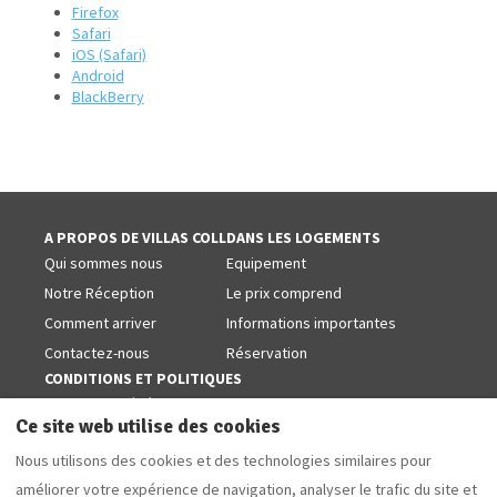
Firefox
Safari
iOS (Safari)
Android
BlackBerry
A PROPOS DE VILLAS COLL
DANS LES LOGEMENTS
Qui sommes nous
Equipement
Notre Réception
Le prix comprend
Comment arriver
Informations importantes
Contactez-nous
Réservation
CONDITIONS ET POLITIQUES
Conditions générales
Ce site web utilise des cookies
Politiques de cookies
Nous utilisons des cookies et des technologies similaires pour
Avis juridique
améliorer votre expérience de navigation, analyser le trafic du site et
Politique de confidentialité