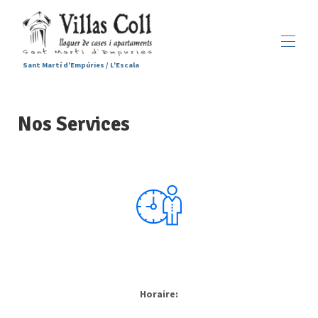
Sant Martí d'Empúries / L'Escala
Accueil
Nos Services
Hébergements
▾
Services
Sant Martí d'Empúries
▾
Galerie
Contactez-nous
Horaire: