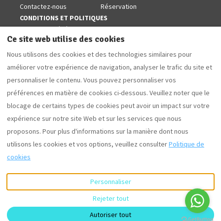
Contactez-nous
Réservation
CONDITIONS ET POLITIQUES
Conditions générales
Ce site web utilise des cookies
Politiques de cookies
Nous utilisons des cookies et des technologies similaires pour
Avis juridique
améliorer votre expérience de navigation, analyser le trafic du site et
Politique de confidentialité
personnaliser le contenu. Vous pouvez personnaliser vos
SUIVEZ-NOUS SUR LES RÉSEAUX
Facebook
préférences en matière de cookies ci-dessous. Veuillez noter que le
blocage de certains types de cookies peut avoir un impact sur votre
expérience sur notre site Web et sur les services que nous
proposons. Pour plus d'informations sur la manière dont nous
Français
EUR
+34 629853868
utilisons les cookies et vos options, veuillez consulter
Politique de
cookies
Camí Forestal 3, Sant Martí
©
2026
Villas Coll
Tous droits
d'Empúries - L'Escala, Girona,
réservés
- Powered
Espagne 17130
.
by
Lodgify
Personnaliser
E-mail
:
Rejeter tout
villascoll@hotmail.com
Autoriser tout