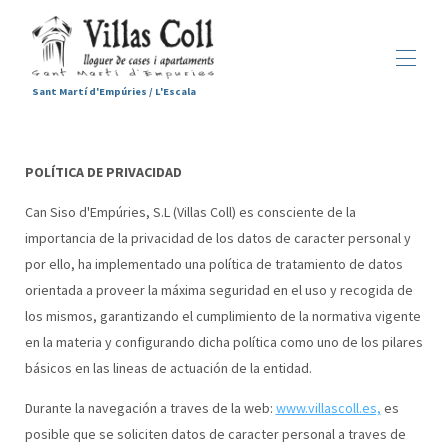
Sant Martí d'Empúries / L'Escala
Accueil
Hébergements
▾
POLÍTICA DE PRIVACIDAD
Services
Can Siso d'Empúries, S.L (Villas Coll) es consciente de la
Sant Martí d'Empúries
▾
importancia de la privacidad de los datos de caracter personal y
Galerie
Contactez-nous
por ello, ha implementado una política de tratamiento de datos
orientada a proveer la máxima seguridad en el uso y recogida de
los mismos, garantizando el cumplimiento de la normativa vigente
en la materia y configurando dicha política como uno de los pilares
básicos en las lineas de actuación de la entidad.
Durante la navegación a traves de la web:
www.villascoll.es,
es
posible que se soliciten datos de caracter personal a traves de