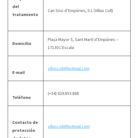
del
Can Siso d’Empúries, S.L (Villas Coll)
tratamiento
Plaça Mayor 5, Sant Martí d’Empúries –
Domicilio
17130 L’Escala
villascoll@hotmail.com
E-mail
(+34) 629.853.868
Teléfono
Contacto de
villascoll@hotmail.com
protección