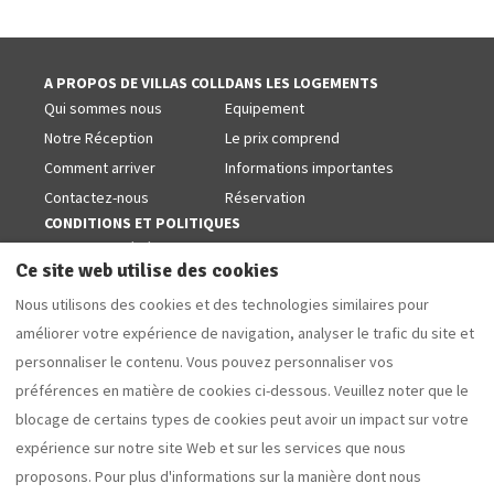
A PROPOS DE VILLAS COLL
DANS LES LOGEMENTS
Qui sommes nous
Equipement
Notre Réception
Le prix comprend
Comment arriver
Informations importantes
Contactez-nous
Réservation
CONDITIONS ET POLITIQUES
Conditions générales
Ce site web utilise des cookies
Politiques de cookies
Nous utilisons des cookies et des technologies similaires pour
Avis juridique
améliorer votre expérience de navigation, analyser le trafic du site et
Politique de confidentialité
personnaliser le contenu. Vous pouvez personnaliser vos
SUIVEZ-NOUS SUR LES RÉSEAUX
Facebook
préférences en matière de cookies ci-dessous. Veuillez noter que le
blocage de certains types de cookies peut avoir un impact sur votre
expérience sur notre site Web et sur les services que nous
proposons. Pour plus d'informations sur la manière dont nous
Français
EUR
+34 629853868