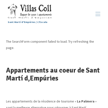
Sant Martí d'Empúries / L'Escala
Accueil
Hébergements
▾
The SearchForm component failed to load. Try refreshing the
Services
page.
Sant Martí d'Empúries
▾
Galerie
Contactez-nous
Appartements au coeur de Sant
Martí d,Empúries
Les appartements de la résidence de tourisme «
La Palmera
»
sont la meilleure alternative pour séjourner à Sant Martí