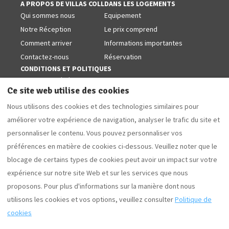
A PROPOS DE VILLAS COLL
DANS LES LOGEMENTS
Qui sommes nous
Equipement
Notre Réception
Le prix comprend
Comment arriver
Informations importantes
Contactez-nous
Réservation
CONDITIONS ET POLITIQUES
Conditions générales
Ce site web utilise des cookies
Politiques de cookies
Nous utilisons des cookies et des technologies similaires pour
Avis juridique
améliorer votre expérience de navigation, analyser le trafic du site et
Politique de confidentialité
personnaliser le contenu. Vous pouvez personnaliser vos
SUIVEZ-NOUS SUR LES RÉSEAUX
Facebook
préférences en matière de cookies ci-dessous. Veuillez noter que le
blocage de certains types de cookies peut avoir un impact sur votre
expérience sur notre site Web et sur les services que nous
proposons. Pour plus d'informations sur la manière dont nous
Français
EUR
+34 629853868
utilisons les cookies et vos options, veuillez consulter
Politique de
cookies
Camí Forestal 3, Sant Martí
©
2026
Villas Coll
Tous droits
d'Empúries - L'Escala, Girona,
réservés
- Powered