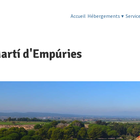
Accueil
Hébergements
▾
Servic
artí d'Empúries