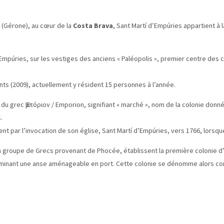
(Gérone), au cœur de la
Costa Brava
, Sant Martí d’Empúries appartient 
Empúries, sur les vestiges des anciens « Paléopolis », premier centre des c
nts (2009), actuellement y résident 15 personnes à l’année.
 du grec Ἐμπόριον / Emporion, signifiant « marché », nom de la colonie donn
.
 par l’invocation de son église, Sant Martí d’Empúries, vers 1766, lorsque 
 un groupe de Grecs provenant de Phocée, établissent la première colonie d’
minant une anse aménageable en port. Cette colonie se dénomme alors com