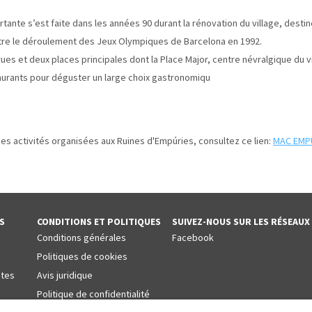
tante s’est faite dans les années 90 durant la rénovation du village, dest
ttre le déroulement des Jeux Olympiques de Barcelona en 1992.
 rues et deux places principales dont la Place Major, centre névralgique du v
taurants pour déguster un large choix gastronomiqu
es activités organisées aux Ruines d'Empúries, consultez ce lien:
MAC EMP
S
CONDITIONS ET POLITIQUES
SUIVEZ-NOUS SUR LES RÉSEAUX
Conditions générales
Facebook
Politiques de cookies
ntes
Avis juridique
Politique de confidentialité