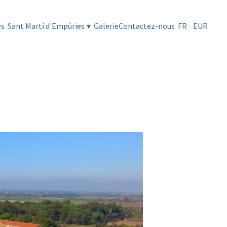
es
Sant Martí d'Empúries
▾
Galerie
Contactez-nous
FR
EUR