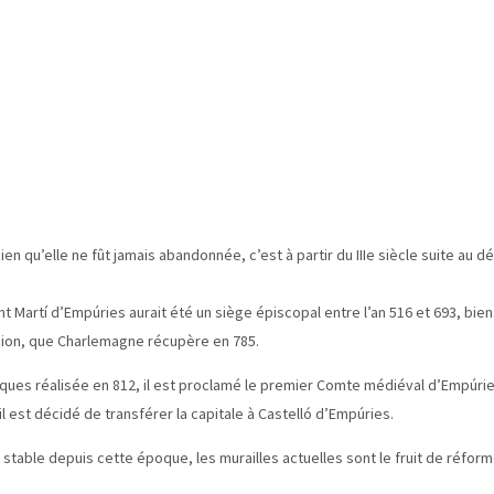
n qu’elle ne fût jamais abandonnée, c’est à partir du IIIe siècle suite au d
Martí d’Empúries aurait été un siège épiscopal entre l’an 516 et 693, bien 
gion, que Charlemagne récupère en 785.
aniques réalisée en 812, il est proclamé le premier Comte médiéval d’Empúri
il est décidé de transférer la capitale à Castelló d’Empúries.
 stable depuis cette époque, les murailles actuelles sont le fruit de réfor