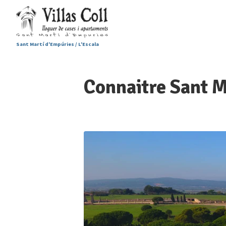
Sant Martí d'Empúries / L'Escala
Connaitre Sant M